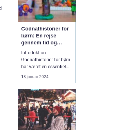
d
Godnathistorier for
børn: En rejse
gennem tid og
fantasi
Introduktion:
Godnathistorier for børn
har været en essentiel
del af putterutiner over
18 januar 2024
hele verden i mange
århundreder. Disse
historier har en unik evne
til at transportere børn til
en magisk verden af
eventyr, fantasi og
læring. I denne artikel
vil...