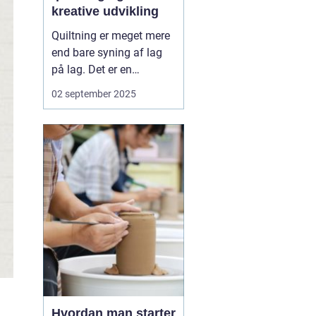
kreative udvikling
Quiltning er meget mere
end bare syning af lag
på lag. Det er en
tradition, der strækker
02 september 2025
sig tusindvis af år
tilbage og fortæller
historier om kultur,
fællesskab og
kreativitet. Fra praktiske
tæpper, der skulle giv...
Hvordan man starter