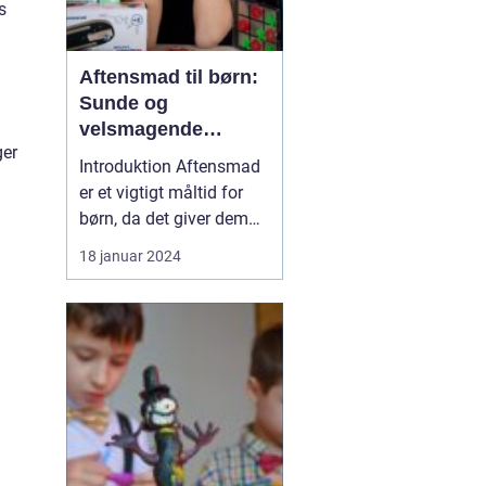
s
Aftensmad til børn:
Sunde og
velsmagende
ger
måltider
Introduktion Aftensmad
er et vigtigt måltid for
børn, da det giver dem
energi og næringsstoffer
18 januar 2024
til at vokse og udvikle
sig. Det er afgørende at
sikre, at børns
aftensmad er både sund
og velsmagende for at
opretholde en god
ernæring og sikre, at de
...