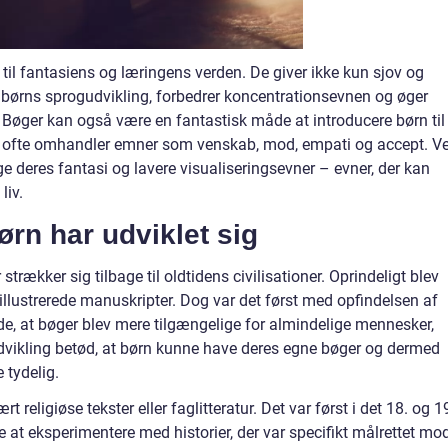
 til fantasiens og læringens verden. De giver ikke kun sjov og
 børns sprogudvikling, forbedrer koncentrationsevnen og øger
Bøger kan også være en fantastisk måde at introducere børn til
 de ofte omhandler emner som venskab, mod, empati og accept. V
e deres fantasi og lavere visualiseringsevner – evner, der kan
liv.
ørn har udviklet sig
 strækker sig tilbage til oldtidens civilisationer. Oprindeligt blev
llustrerede manuskripter. Dog var det først med opfindelsen af
de, at bøger blev mere tilgængelige for almindelige mennesker,
dvikling betød, at børn kunne have deres egne bøger og dermed
 tydelig.
 religiøse tekster eller faglitteratur. Det var først i det 18. og 1
e at eksperimentere med historier, der var specifikt målrettet mo