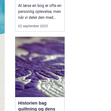
At læse en bog er ofte en
personlig oplevelse, men
når vi deler den med
andre, åbner der sig helt
02 september 2025
nye perspektiver. En
læseklub er en social
ramme, hvor litteratur
bliver mere end ord på
papir – den bliver til
samt...
Historien bag
quiltning og dens