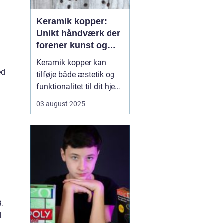
Keramik kopper:
Unikt håndværk der
forener kunst og
funktionalitet
Keramik kopper kan
ed
tilføje både æstetik og
funktionalitet til dit hjem
og køkken. Fra det enkle
03 august 2025
til det udsmykkede er
keramik kopper mere
end blot et værktøj til at
nyde din yndlingsdrik; de
er små kunstv&...
9.
d