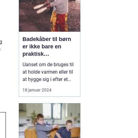
Badekåber til børn
og
er ikke bare en
e
praktisk
beklædningsgensta
Uanset om de bruges til
nd, men også en del
at holde varmen eller til
af deres daglige
at hygge sig i efter et
rutine efter badet
bad, er badekåber til
18 januar 2024
børn et vigtigt element i
deres garderobe. Denne
artikel vil dykke ned i,
hvad der er vigtigt at
vide om badekåber til
børn, deres historiske