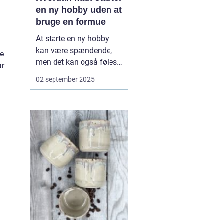
en ny hobby uden at
bruge en formue
At starte en ny hobby
kan være spændende,
ne
men det kan også føles
ar
som en økonomisk
02 september 2025
udfordring. Udstyr, kurser
og materialer kan hurtigt
løbe op, og mange giver
op, før de overhovedet
kommer i gang. Men
san...