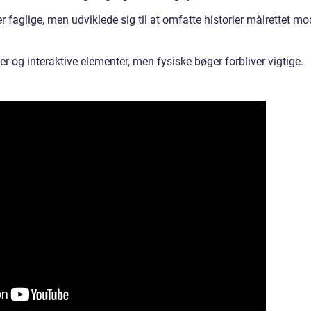
er faglige, men udviklede sig til at omfatte historier målrettet mo
r og interaktive elementer, men fysiske bøger forbliver vigtige.