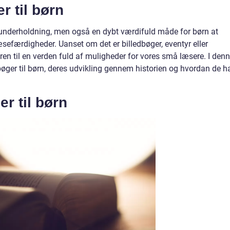
r til børn
til underholdning, men også en dybt værdifuld måde for børn at
læsefærdigheder. Uanset om det er billedbøger, eventyr eller
øren til en verden fuld af muligheder for vores små læsere. I den
 bøger til børn, deres udvikling gennem historien og hvordan de h
r til børn