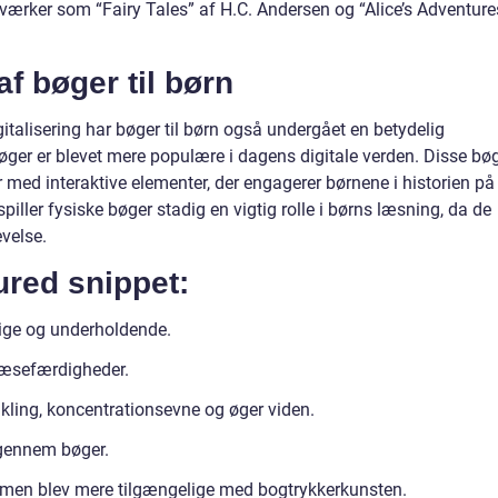
i værker som “Fairy Tales” af H.C. Andersen og “Alice’s Adventure
f bøger til børn
talisering har bøger til børn også undergået en betydelig
-bøger er blevet mere populære i dagens digitale verden. Disse bø
r med interaktive elementer, der engagerer børnene i historien på
ler fysiske bøger stadig en vigtig rolle i børns læsning, da de
evelse.
tured snippet:
erige og underholdende.
 læsefærdigheder.
vikling, koncentrationsevne og øger viden.
 gennem bøger.
n, men blev mere tilgængelige med bogtrykkerkunsten.