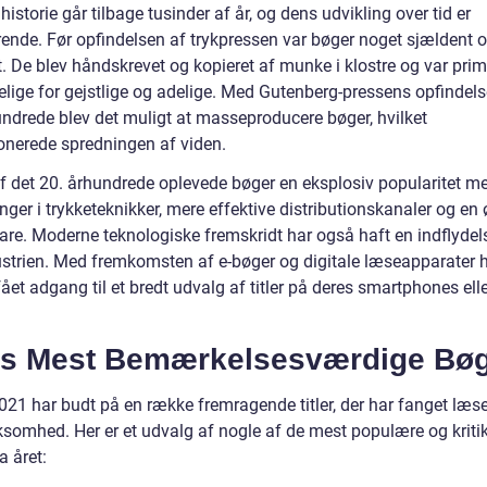
istorie går tilbage tusinder af år, og dens udvikling over tid er
rende. Før opfindelsen af trykpressen var bøger noget sjældent 
t. De blev håndskrevet og kopieret af munke i klostre og var pri
lige for gejstlige og adelige. Med Gutenberg-pressens opfindelse
undrede blev det muligt at masseproducere bøger, hvilket
ionerede spredningen af viden.
 af det 20. århundrede oplevede bøger en eksplosiv popularitet m
nger i trykketeknikker, mere effektive distributionskanaler og en 
are. Moderne teknologiske fremskridt har også haft en indflydel
strien. Med fremkomsten af e-bøger og digitale læseapparater 
ået adgang til et bredt udvalg af titler på deres smartphones ell
ts Mest Bemærkelsesværdige Bø
021 har budt på en række fremragende titler, der har fanget læs
omhed. Her er et udvalg af nogle af de mest populære og kritik
a året: