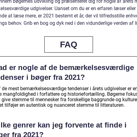
ennem bøgernes udvikling og præsenteret dig for nogle af årets 
lsesværdige udgivelser. Uanset om du er en erfaren læser eller
de at læse mere, er 2021 bestemt et år, der vil tilfredsstille enhv
gs behov. Grib en bog og dyk ned i den vidunderlige verden af li
FAQ
ad er nogle af de bemærkelsesværdige
denser i bøger fra 2021?
f de mest bemærkelsesværdige tendenser i årets udgivelser er e
e mangfoldighed i forfattere og historiefortælling. Bøgerne foku
 give stemme til mennesker fra forskellige baggrunde og kulturer
et tilføjer en autentisk og nuanceret stemme til litteraturen.
lke genrer kan jeg forvente at finde i
ger fra 2021?