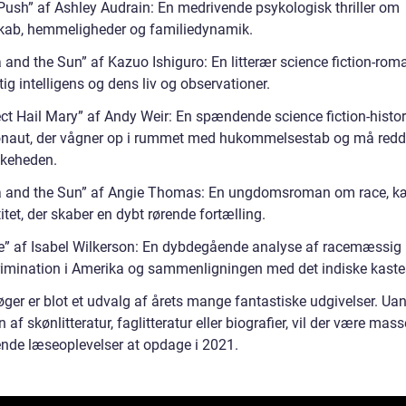
Push” af Ashley Audrain: En medrivende psykologisk thriller om
ab, hemmeligheder og familiedynamik.
a and the Sun” af Kazuo Ishiguro: En litterær science fiction-ro
ig intelligens og dens liv og observationer.
ect Hail Mary” af Andy Weir: En spændende science fiction-histo
onaut, der vågner op i rummet med hukommelsestab og må red
keheden.
a and the Sun” af Angie Thomas: En ungdomsroman om race, k
itet, der skaber en dybt rørende fortælling.
e” af Isabel Wilkerson: En dybdegående analyse af racemæssig 
rimination i Amerika og sammenligningen med det indiske kast
øger er blot et udvalg af årets mange fantastiske udgivelser. Ua
n af skønlitteratur, faglitteratur eller biografier, vil der være mass
de læseoplevelser at opdage i 2021.