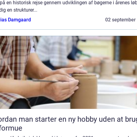
å en historisk rejse gennem udviklingen af bøgerne i årenes lø
dig en strukturer...
ias Damgaard
02 september
rdan man starter en ny hobby uden at bru
 formue