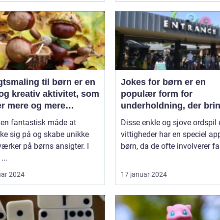
tsmaling til børn er en
Jokes for børn er en
og kreativ aktivitet, som
populær form for
er mere og mere
underholdning, der bri
aritet blandt både børn
smil og latter til de yng
 en fantastisk måde at
Disse enkle og sjove ordspil
oksne
medlemmer af vores
ke sig på og skabe unikke
vittigheder har en speciel app
samfund
ærker på børns ansigter. I
børn, da de ofte involverer far
...
uar 2024
17 januar 2024