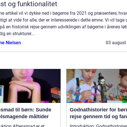
st og funktionalitet
ne artikel vil vi dykke ned i bøgerne fra 2021 og præsentere, hva
gtigt at vide for alle, der er interesserede i dette emne. Vi vil tage 
å en historisk rejse gennem udviklingen af bøgerne i årenes lø
dig en strukturer...
ine Nielsen
03 august
nsmad til børn: Sunde
Godnathistorier for bør
elsmagende måltider
rejse gennem tid og fan
Aftensmad er et
Introduktion: Godnathistorier for