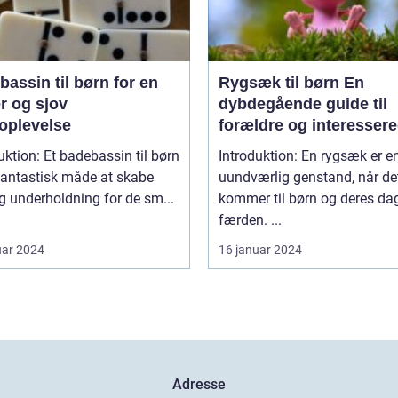
ssin til børn for en
Rygsæk til børn En
r og sjov
dybdegående guide til
oplevelse
forældre og interesser
badebassin til børn
Introduktion: En rygsæk er e
fantastisk måde at skabe
uundværlig genstand, når de
g underholdning for de sm...
kommer til børn og deres da
færden. ...
uar 2024
16 januar 2024
Adresse