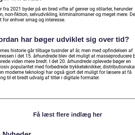
 fra 2021 byder på en bred vifte af genrer og stilarter, herunder
on, non-fiktion, selvudvikling, kriminalromaner og meget mere. De
t for enhver smag og interesse.
rdan har bøger udviklet sig over tid?
nes historie går tilbage tusinder af år, men med opfindelsen af
pressen i det 15. århundrede blev det muligt at masseproducere 
prede viden mere bredt. I det 20. århundrede oplevede bøger en
osiv popularitet med forbedrede trykketeknikker, distributionska
en moderne teknologi har også gjort det muligt for læsere at få
g til et bredt udvalg af titler i digitale formater.
Få læst flere indlæg her
e Nyheder