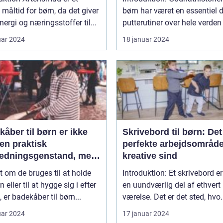
t måltid for børn, da det giver
børn har været en essentiel d
ergi og næringsstoffer til...
putterutiner over hele verden .
uar 2024
18 januar 2024
åber til børn er ikke
Skrivebord til børn: Det
en praktisk
perfekte arbejdsområde 
ædningsgenstand, men
kreative sind
en del af deres daglige
 om de bruges til at holde
Introduktion: Et skrivebord er
e efter badet
 eller til at hygge sig i efter
en uundværlig del af ethvert
, er badekåber til børn...
værelse. Det er det sted, hvo.
uar 2024
17 januar 2024