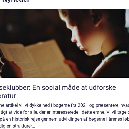
eklubber: En social måde at udforske
teratur
ne artikel vil vi dykke ned i bøgerne fra 2021 og præsentere, hva
gtigt at vide for alle, der er interesserede i dette emne. Vi vil tage 
å en historisk rejse gennem udviklingen af bøgerne i årenes lø
dig en strukturer...