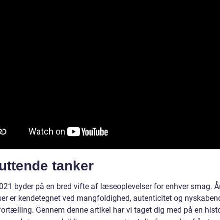
uttende tanker
021 byder på en bred vifte af læseoplevelser for enhver smag. Å
ser er kendetegnet ved mangfoldighed, autenticitet og nyskaben
fortælling. Gennem denne artikel har vi taget dig med på en hist