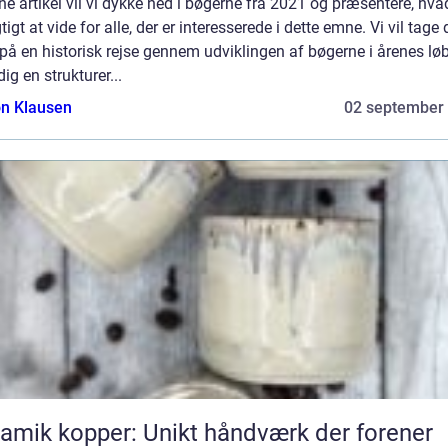
ne artikel vil vi dykke ned i bøgerne fra 2021 og præsentere, hva
gtigt at vide for alle, der er interesserede i dette emne. Vi vil tage 
å en historisk rejse gennem udviklingen af bøgerne i årenes lø
dig en strukturer...
n Klausen
02 september
amik kopper: Unikt håndværk der forener