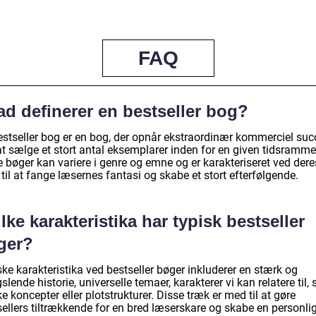
FAQ
ad definerer en bestseller bog?
estseller bog er en bog, der opnår ekstraordinær kommerciel suc
at sælge et stort antal eksemplarer inden for en given tidsramme
 bøger kan variere i genre og emne og er karakteriseret ved dere
til at fange læsernes fantasi og skabe et stort efterfølgende.
lke karakteristika har typisk bestseller
ger?
ke karakteristika ved bestseller bøger inkluderer en stærk og
lende historie, universelle temaer, karakterer vi kan relatere til,
e koncepter eller plotstrukturer. Disse træk er med til at gøre
sellers tiltrækkende for en bred læserskare og skabe en personli