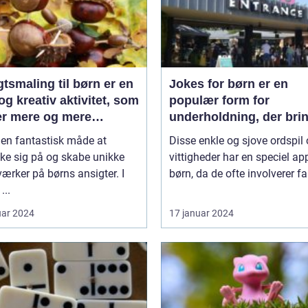
tsmaling til børn er en
Jokes for børn er en
og kreativ aktivitet, som
populær form for
er mere og mere
underholdning, der bri
aritet blandt både børn
smil og latter til de yng
 en fantastisk måde at
Disse enkle og sjove ordspil
oksne
medlemmer af vores
ke sig på og skabe unikke
vittigheder har en speciel app
samfund
ærker på børns ansigter. I
børn, da de ofte involverer far
...
uar 2024
17 januar 2024