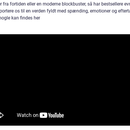
r fra fortiden eller en moderne blockbuster, så har bestsellere evn
portere os til en verden fyldt med spænding, emotioner og eftert
nogle kan findes her