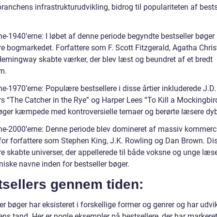
ranchens infrastrukturudvikling, bidrog til populariteten af bests
e-1940’erne: I løbet af denne periode begyndte bestseller bøger 
e bogmarkedet. Forfattere som F. Scott Fitzgerald, Agatha Chris
Hemingway skabte værker, der blev læst og beundret af et bredt
m.
e-1970’erne: Populære bestsellere i disse årtier inkluderede J.D.
rs “The Catcher in the Rye” og Harper Lees “To Kill a Mockingbir
øger kæmpede med kontroversielle temaer og berørte læsere dyb
ne-2000’erne: Denne periode blev domineret af massiv kommerc
for forfattere som Stephen King, J.K. Rowling og Dan Brown. Di
re skabte universer, der appellerede til både voksne og unge læs
niske navne inden for bestseller bøger.
tsellers gennem tiden:
er bøger har eksisteret i forskellige former og genrer og har udvik
ns tand. Her er nogle eksempler på bestsellere, der har markeret