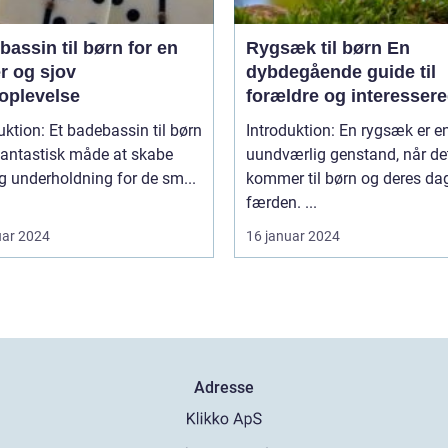
ssin til børn for en
Rygsæk til børn En
r og sjov
dybdegående guide til
oplevelse
forældre og interesser
badebassin til børn
Introduktion: En rygsæk er e
fantastisk måde at skabe
uundværlig genstand, når de
g underholdning for de sm...
kommer til børn og deres da
færden. ...
uar 2024
16 januar 2024
Adresse