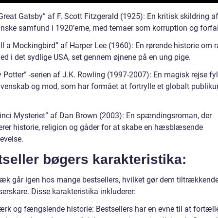
reat Gatsby” af F. Scott Fitzgerald (1925): En kritisk skildring a
nske samfund i 1920’erne, med temaer som korruption og forfa
ill a Mockingbird” af Harper Lee (1960): En rørende historie om 
hed i det sydlige USA, set gennem øjnene på en ung pige.
 Potter” -serien af J.K. Rowling (1997-2007): En magisk rejse fy
 venskab og mod, som har formået at fortrylle et globalt publikum
inci Mysteriet” af Dan Brown (2003): En spændingsroman, der
rer historie, religion og gåder for at skabe en hæsblæsende
evelse.
seller bøgers karakteristika:
ræk går igen hos mange bestsellers, hvilket gør dem tiltrækkende
erskare. Disse karakteristika inkluderer:
ærk og fængslende historie: Bestsellers har en evne til at fortæll