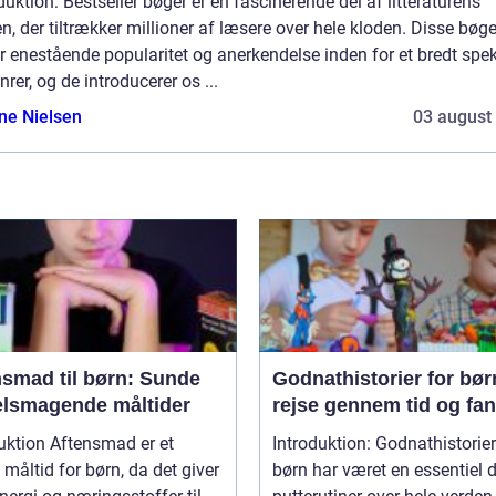
duktion: Bestseller bøger er en fascinerende del af litteraturens
n, der tiltrækker millioner af læsere over hele kloden. Disse bøge
r enestående popularitet og anerkendelse inden for et bredt spe
nrer, og de introducerer os ...
ine Nielsen
03 august
nsmad til børn: Sunde
Godnathistorier for bør
elsmagende måltider
rejse gennem tid og fan
Aftensmad er et
Introduktion: Godnathistorier for
t måltid for børn, da det giver
børn har været en essentiel d