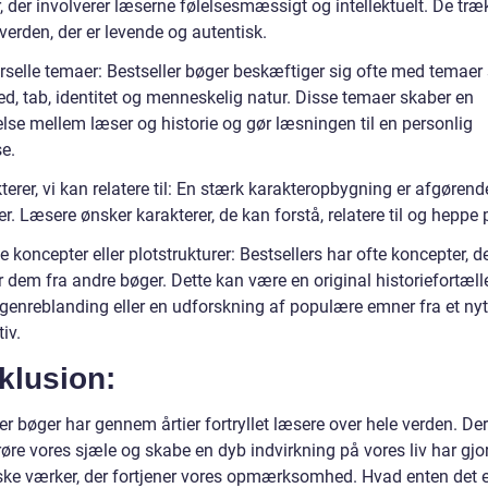
r, der involverer læserne følelsesmæssigt og intellektuelt. De træ
 verden, der er levende og autentisk.
erselle temaer: Bestseller bøger beskæftiger sig ofte med temae
ed, tab, identitet og menneskelig natur. Disse temaer skaber en
lse mellem læser og historie og gør læsningen til en personlig
e.
terer, vi kan relatere til: En stærk karakteropbygning er afgørend
er. Læsere ønsker karakterer, de kan forstå, relatere til og heppe 
e koncepter eller plotstrukturer: Bestsellers har ofte koncepter, d
r dem fra andre bøger. Dette kan være en original historiefortæll
 genreblanding eller en udforskning af populære emner fra et nyt
iv.
klusion:
er bøger har gennem årtier fortryllet læsere over hele verden. De
erøre vores sjæle og skabe en dyb indvirkning på vores liv har gj
niske værker, der fortjener vores opmærksomhed. Hvad enten det e