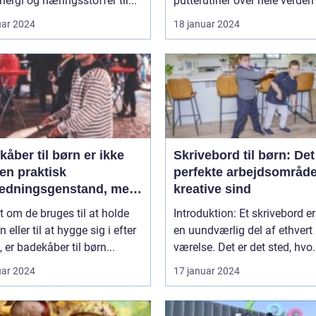
ergi og næringsstoffer til...
putterutiner over hele verden .
uar 2024
18 januar 2024
åber til børn er ikke
Skrivebord til børn: Det
en praktisk
perfekte arbejdsområde 
ædningsgenstand, men
kreative sind
en del af deres daglige
 om de bruges til at holde
Introduktion: Et skrivebord er
e efter badet
 eller til at hygge sig i efter
en uundværlig del af ethvert
, er badekåber til børn...
værelse. Det er det sted, hvo.
uar 2024
17 januar 2024