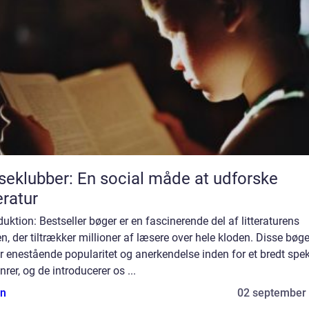
eklubber: En social måde at udforske
teratur
duktion: Bestseller bøger er en fascinerende del af litteraturens
n, der tiltrækker millioner af læsere over hele kloden. Disse bøge
r enestående popularitet og anerkendelse inden for et bredt spe
nrer, og de introducerer os ...
n
02 september