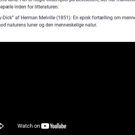
pæle inden for litteraturen:
-Dick” af Herman Melville (1851): En episk fortælling om menn
d naturens luner og den menneskelige natur.