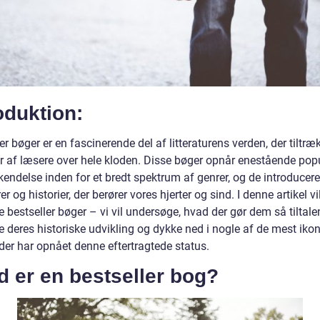
oduktion:
er bøger er en fascinerende del af litteraturens verden, der tiltræ
er af læsere over hele kloden. Disse bøger opnår enestående popu
endelse inden for et bredt spektrum af genrer, og de introducerer
er og historier, der berører vores hjerter og sind. I denne artikel vil
 bestseller bøger – vi vil undersøge, hvad der gør dem så tiltale
e deres historiske udvikling og dykke ned i nogle af de mest iko
der har opnået denne eftertragtede status.
 er en bestseller bog?